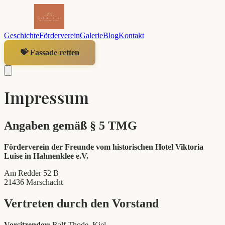
Geschichte
Förderverein
Galerie
Blog
Kontakt
💝 Fassade retten
Impressum
Angaben gemäß § 5 TMG
Förderverein der Freunde vom historischen Hotel Viktoria
Luise in Hahnenklee e.V.
Am Redder 52 B
21436 Marschacht
Vertreten durch den Vorstand
Vorsitzender:
Ralf Thode, Kiel